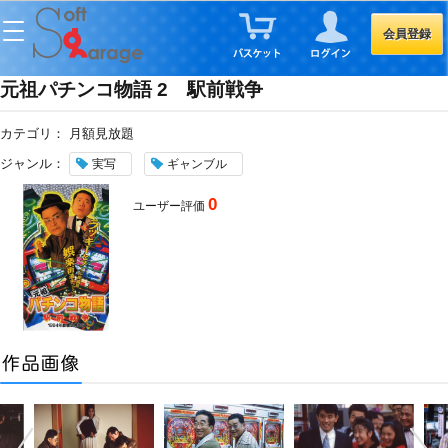
会員登録
元祖パチンコ物語 2 駅前戦争
カテゴリ：
月額見放題
ジャンル：
実写
ギャンブル
0
ユーザー評価