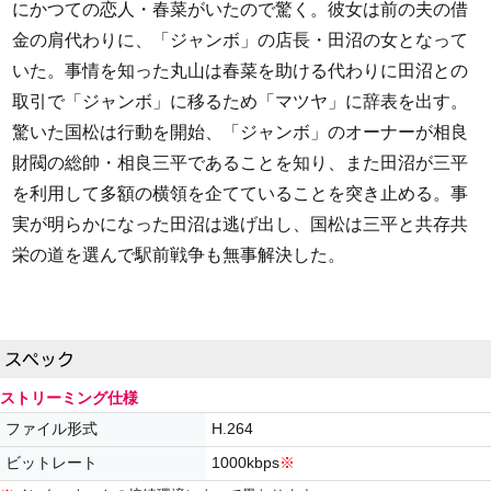
にかつての恋人・春菜がいたので驚く。彼女は前の夫の借
金の肩代わりに、「ジャンボ」の店長・田沼の女となって
いた。事情を知った丸山は春菜を助ける代わりに田沼との
取引で「ジャンボ」に移るため「マツヤ」に辞表を出す。
驚いた国松は行動を開始、「ジャンボ」のオーナーが相良
財閥の総帥・相良三平であることを知り、また田沼が三平
を利用して多額の横領を企てていることを突き止める。事
実が明らかになった田沼は逃げ出し、国松は三平と共存共
栄の道を選んで駅前戦争も無事解決した。
ストリーミング仕様
ファイル形式
H.264
ビットレート
1000kbps
※