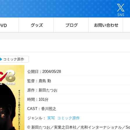
コミック原作
公開日：2004/05/28
監督：鹿島 勤
原作：新田たつお
時間：101分
CAST：香川照之
ジャンル：
実写
コミック原作
© 新田たつお／実業之日本社／光和インターナショナル／Softg