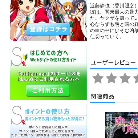
近藤静也（香川照之
彼は、関東最大の暴
た。ヤクザを嫌って
心ならずも明と暗の
の血の中にひそむ凶
仕切っていく。