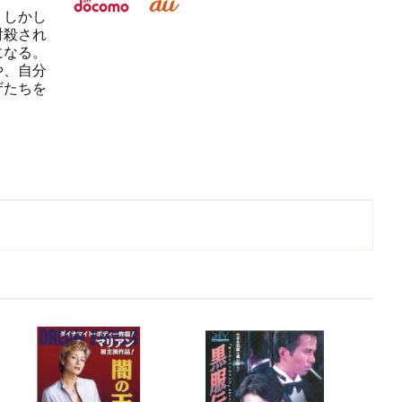
。しかし
射殺され
になる。
や、自分
ザたちを