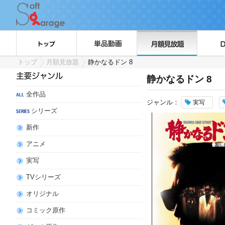
トップ
月額見放題
静かなるドン 8
静かなるドン 8
全作品
ジャンル：
実写
シリーズ
新作
アニメ
実写
TVシリーズ
オリジナル
コミック原作