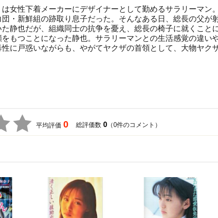
）は女性下着メーカーにデザイナーとして勤めるサラリーマン
力団・新鮮組の跡取り息子だった。そんなある日、総長の父が
いた静也だが、組織同士の抗争を憂え、総長の椅子に就くこと
顔をもつことになった静也。サラリーマンとの生活感覚の違い
暴性に戸惑いながらも、やがてヤクザの首領として、大物ヤク
0
0
総評価数
（0件のコメント）
平均評価