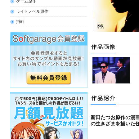
ゲーム原作
ライトノベル原作
掛軸
新田たつお原作の漫
の生きざまを描いた