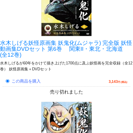
水木しげる妖怪原画集 妖鬼化(ムジャラ) 完全版 妖怪
動画集DVDセット 第6巻 関東II・東北・北海道
(全12巻)
水木しげるが60年をかけて描き上げた1700点に及ぶ妖怪画を完全収録（全12
巻） 妖怪原画集＋DVDセット
この商品を購入
3,143
円 (税込)
売り切れました