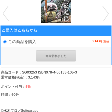
3,143
この商品を購入
円 (税込)
売り切れました
商品コード：SG03253 ISBN978-4-86133-105-3
通常価格(税込)：3,143円
ポイント付与：
5%
時間：60分
©水木プロ／Softgarage