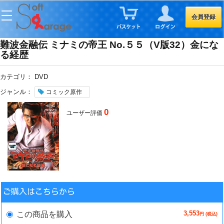
会員登録
難波金融伝 ミナミの帝王 No.５５（V版32）金にな
る経歴
カテゴリ：
DVD
ジャンル：
コミック原作
0
ユーザー評価
3,553
この商品を購入
円 (税込)