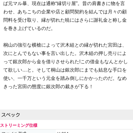
ば元マル暴、現在は通称“縁切り屋”。昔の肩書きに物を言
わせ、あちこちの企業や店と顧問契約を結んでは月々の顧
問料を受け取り、縁が切れた暁にはさらに謝礼金と称し金
を巻き上げているのだ。
桐山の強引な横槍によって沢木組との縁が切れた宮田は、
次にとんでもない事を言い出した。沢木組の押し売りによ
って銀次郎から金を借りさせられた!この借金もなんとかし
て欲しい…と。そして桐山は銀次郎にまでも姑息な手口を
使い、一千万という元金を踏み倒しにかかったのだ。なめ
きった宮田の態度に銀次郎の裁きが下る！
ストリーミング仕様