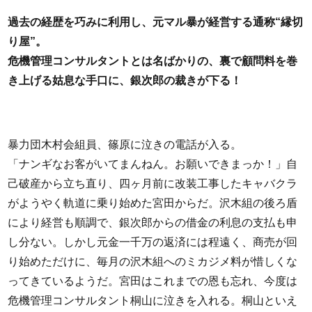
過去の経歴を巧みに利用し、元マル暴が経営する通称“縁切
り屋”。
危機管理コンサルタントとは名ばかりの、裏で顧問料を巻
き上げる姑息な手口に、銀次郎の裁きが下る！
暴力団木村会組員、篠原に泣きの電話が入る。
「ナンギなお客がいてまんねん。お願いできまっか！」自
己破産から立ち直り、四ヶ月前に改装工事したキャバクラ
がようやく軌道に乗り始めた宮田からだ。沢木組の後ろ盾
により経営も順調で、銀次郎からの借金の利息の支払も申
し分ない。しかし元金一千万の返済には程遠く、商売が回
り始めただけに、毎月の沢木組へのミカジメ料が惜しくな
ってきているようだ。宮田はこれまでの恩も忘れ、今度は
危機管理コンサルタント桐山に泣きを入れる。桐山といえ