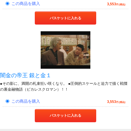
この商品を購入
3,553
円 (税込)
バスケットに入れる
闇金の帝王 銀と金１
●その影に、満開の札束狂い咲くなり。 ●圧倒的スケールと迫力で描く戦慄
の裏金融物語（ピカレスクロマン）！！
この商品を購入
3,553
円 (税込)
バスケットに入れる