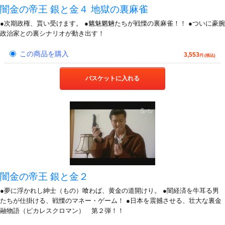
闇金の帝王 銀と金４ 地獄の裏麻雀
●次期政権、貰い受けます。 ●魑魅魍魎たちが戦慄の裏麻雀！！ ●ついに豪腕
政治家との裏シナリオが動き出す！
この商品を購入
3,553
円 (税込)
バスケットに入れる
闇金の帝王 銀と金２
●夢に浮かれし紳士（もの）喰わば、黄金の道開けり。 ●闇経済を牛耳る男
たちが仕掛ける、戦慄のマネー・ゲーム！ ●日本を震撼させる、壮大な裏金
融物語（ピカレスクロマン） 第２弾！！