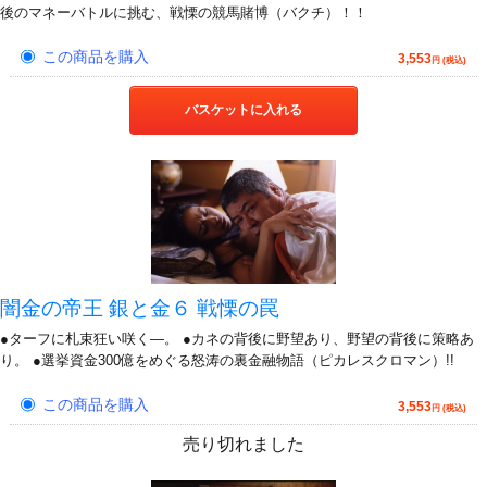
後のマネーバトルに挑む、戦慄の競馬賭博（バクチ）！！
この商品を購入
3,553
円 (税込)
バスケットに入れる
闇金の帝王 銀と金６ 戦慄の罠
●ターフに札束狂い咲く―。 ●カネの背後に野望あり、野望の背後に策略あ
り。 ●選挙資金300億をめぐる怒涛の裏金融物語（ピカレスクロマン）!!
この商品を購入
3,553
円 (税込)
売り切れました