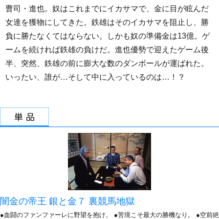
曹司・進也。奴はこれまでにイカサマで、金に目が眩んだ
女達を獲物にしてきた。鉄雄はそのイカサマを阻止し、勝
負に勝たなくてはならない。しかも奴の準備金は13億。ゲ
ームを続ければ鉄雄の負けだ。進也優勢で迎えたゲーム後
半、突然、鉄雄の前に膨大な数のダンボールが運ばれた。
いったい、誰が…そして中に入っているのは…！？
闇金の帝王 銀と金７ 裏競馬地獄
●血闘のファンファーレに野望を抱け。 ●苦境こそ最大の勝機なり。 ●空前絶