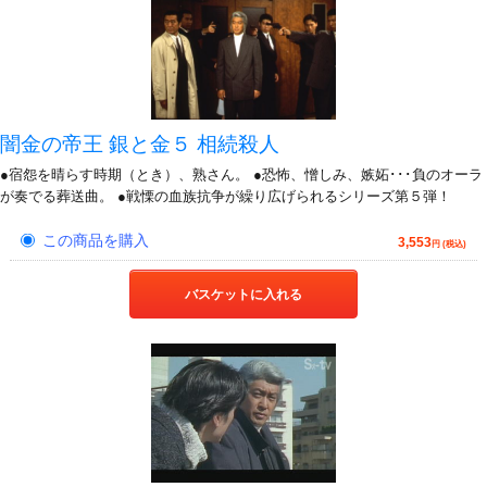
闇金の帝王 銀と金５ 相続殺人
●宿怨を晴らす時期（とき）、熟さん。 ●恐怖、憎しみ、嫉妬･･･負のオーラ
が奏でる葬送曲。 ●戦慄の血族抗争が繰り広げられるシリーズ第５弾！
この商品を購入
3,553
円 (税込)
バスケットに入れる