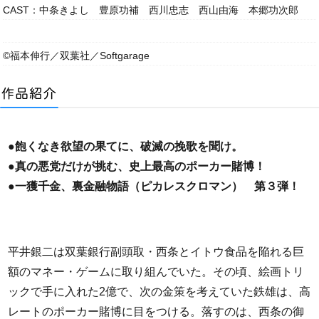
CAST：中条きよし 豊原功補 西川忠志 西山由海 本郷功次郎
©福本伸行／双葉社／Softgarage
●飽くなき欲望の果てに、破滅の挽歌を聞け。
●真の悪党だけが挑む、史上最高のポーカー賭博！
●一獲千金、裏金融物語（ピカレスクロマン） 第３弾！
平井銀二は双葉銀行副頭取・西条とイトウ食品を陥れる巨
額のマネー・ゲームに取り組んでいた。その頃、絵画トリ
ックで手に入れた2億で、次の金策を考えていた鉄雄は、高
レートのポーカー賭博に目をつける。落すのは、西条の御