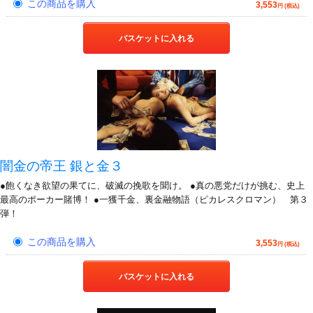
この商品を購入
3,553
円 (税込)
バスケットに入れる
闇金の帝王 銀と金３
●飽くなき欲望の果てに、破滅の挽歌を聞け。 ●真の悪党だけが挑む、史上
最高のポーカー賭博！ ●一獲千金、裏金融物語（ピカレスクロマン） 第３
弾！
この商品を購入
3,553
円 (税込)
バスケットに入れる