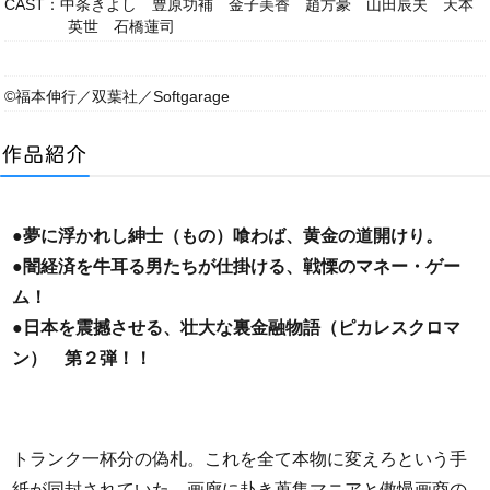
CAST：中条きよし 豊原功補 金子美香 趙方豪 山田辰夫 天本
英世 石橋蓮司
©福本伸行／双葉社／Softgarage
●夢に浮かれし紳士（もの）喰わば、黄金の道開けり。
●闇経済を牛耳る男たちが仕掛ける、戦慄のマネー・ゲー
ム！
●日本を震撼させる、壮大な裏金融物語（ピカレスクロマ
ン） 第２弾！！
トランク一杯分の偽札。これを全て本物に変えろという手
紙が同封されていた。画廊に赴き蒐集マニアと傲慢画商の