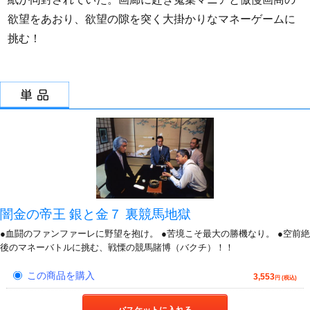
欲望をあおり、欲望の隙を突く大掛かりなマネーゲームに
挑む！
闇金の帝王 銀と金７ 裏競馬地獄
●血闘のファンファーレに野望を抱け。 ●苦境こそ最大の勝機なり。 ●空前絶
後のマネーバトルに挑む、戦慄の競馬賭博（バクチ）！！
この商品を購入
3,553
円 (税込)
バスケットに入れる