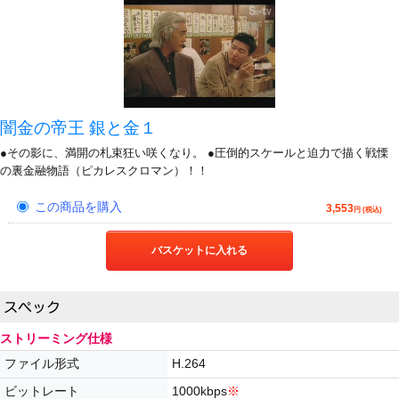
闇金の帝王 銀と金１
●その影に、満開の札束狂い咲くなり。 ●圧倒的スケールと迫力で描く戦慄
の裏金融物語（ピカレスクロマン）！！
この商品を購入
3,553
円 (税込)
バスケットに入れる
ストリーミング仕様
ファイル形式
H.264
ビットレート
1000kbps
※