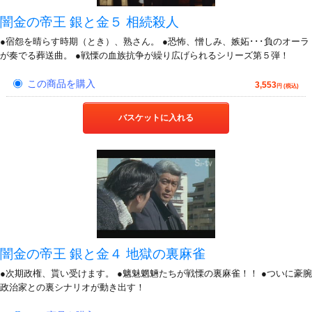
闇金の帝王 銀と金５ 相続殺人
●宿怨を晴らす時期（とき）、熟さん。 ●恐怖、憎しみ、嫉妬･･･負のオーラ
が奏でる葬送曲。 ●戦慄の血族抗争が繰り広げられるシリーズ第５弾！
この商品を購入
3,553
円 (税込)
バスケットに入れる
闇金の帝王 銀と金４ 地獄の裏麻雀
●次期政権、貰い受けます。 ●魑魅魍魎たちが戦慄の裏麻雀！！ ●ついに豪腕
政治家との裏シナリオが動き出す！