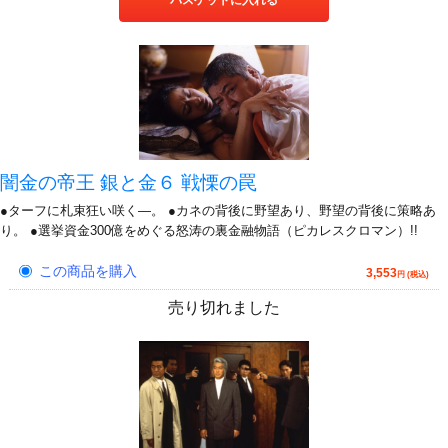
闇金の帝王 銀と金６ 戦慄の罠
●ターフに札束狂い咲く―。 ●カネの背後に野望あり、野望の背後に策略あ
り。 ●選挙資金300億をめぐる怒涛の裏金融物語（ピカレスクロマン）!!
この商品を購入
3,553
円 (税込)
売り切れました