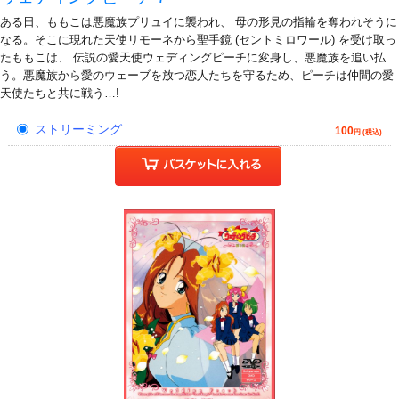
ある日、ももこは悪魔族プリュイに襲われ、 母の形見の指輪を奪われそうに
なる。そこに現れた天使リモーネから聖手鏡 (セントミロワール) を受け取っ
たももこは、 伝説の愛天使ウェディングピーチに変身し、悪魔族を追い払
う。悪魔族から愛のウェーブを放つ恋人たちを守るため、ピーチは仲間の愛
天使たちと共に戦う…!
ストリーミング
100
円 (税込)