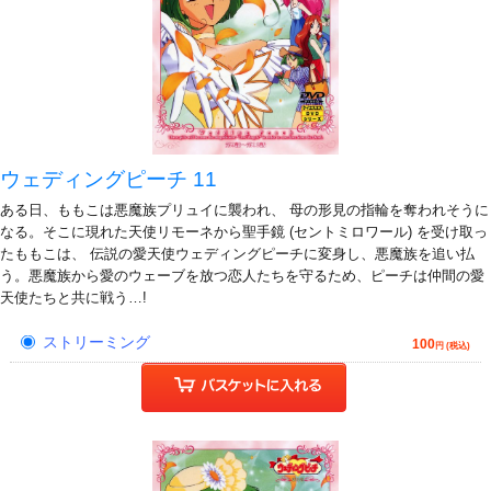
ウェディングピーチ 11
ある日、ももこは悪魔族プリュイに襲われ、 母の形見の指輪を奪われそうに
なる。そこに現れた天使リモーネから聖手鏡 (セントミロワール) を受け取っ
たももこは、 伝説の愛天使ウェディングピーチに変身し、悪魔族を追い払
う。悪魔族から愛のウェーブを放つ恋人たちを守るため、ピーチは仲間の愛
天使たちと共に戦う…!
ストリーミング
100
円 (税込)