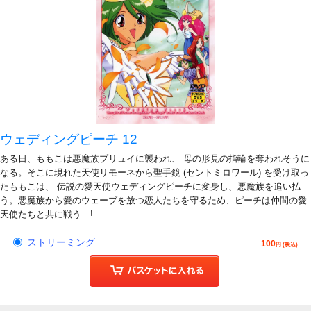
ウェディングピーチ 12
ある日、ももこは悪魔族プリュイに襲われ、 母の形見の指輪を奪われそうに
なる。そこに現れた天使リモーネから聖手鏡 (セントミロワール) を受け取っ
たももこは、 伝説の愛天使ウェディングピーチに変身し、悪魔族を追い払
う。悪魔族から愛のウェーブを放つ恋人たちを守るため、ピーチは仲間の愛
天使たちと共に戦う…!
ストリーミング
100
円 (税込)