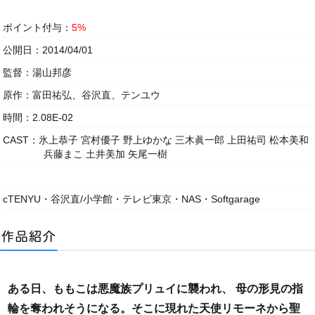
ポイント付与：
5%
公開日：2014/04/01
監督：湯山邦彦
原作：富田祐弘、谷沢直、テンユウ
時間：2.08E-02
CAST：氷上恭子 宮村優子 野上ゆかな 三木眞一郎 上田祐司 松本美和
兵藤まこ 土井美加 矢尾一樹
cTENYU・谷沢直/小学館・テレビ東京・NAS・Softgarage
ある日、ももこは悪魔族プリュイに襲われ、 母の形見の指
輪を奪われそうになる。そこに現れた天使リモーネから聖