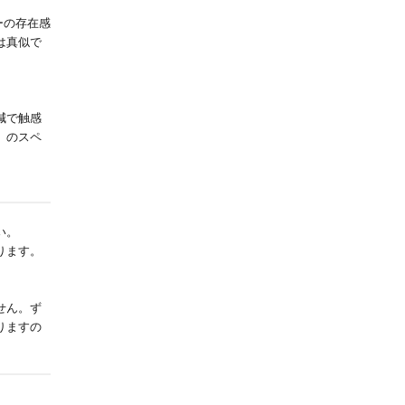
ーの存在感
は真似で
減で触感
」のスペ
。
い。
ります。
せん。ず
りますの