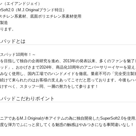
ロン（エイアンドジェイ）
Soft2.0（M.J.Originalブランド特注）
リスチレン系素材、底面ポリエチレン系素材使用
製造
ります。
スパッドとは
スパッド10周年！～
を目指して独自の企画研究を進め、2013年の発表以来、多くのファンを魅了
ッド」。おかげさまで2024年、商品化10周年のアニバーサリーイヤーを迎え
みなく使用し、国内工場でのハンドメイドを徹底。量産不可の「完全受注製
続けて来られたのはお客様の支えあってこそだと思っております。今後もハ
けすべく、スタッフ一同、一層の努力をして参ります！
スパッドこだわりポイント
あるM.J.Originalが本アイテムの為に独自開発したSuperSoft2.0を使
度な弾力でふにっと戻してくる魅惑の触感はやみつきになる事間違いなし！