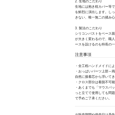
2. 生地のこだわり
生地には抱き枕カバー等で
を鮮烈に演出します。しっ
きない、唯一無二の揉み心
3. 製法のこだわり
シリコンバストをベース面
が大きく変わるので、職人
ースを設けるのも特長の
注意事項
・全工程ハンドメイドによ
・おっぱいパーツ上部～両
自然に接着芯から浮いてき
・クロス部分は着脱不可能
・あくまでも「マウスパッ
っと立てて使用しても問題
で予めご了承ください。
※販売期間や発売日は予告