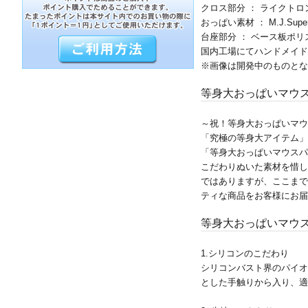
クロス部分 ： ライクト
おっぱい素材 ： M.J.Super
台座部分 ： ベース板ポ
国内工場にてハンドメイド
※画像は開発中のものとな
等身大おっぱいマウ
～祝！等身大おっぱいマウ
「究極の等身大アイテム」
「等身大おっぱいマウスパ
こだわりぬいた素材を惜し
ではありますが、ここまで
ティな商品をお客様にお届
等身大おっぱいマウ
1.シリコンのこだわり
シリコンバスト界のパイオニアで
とした手触りから入り、適