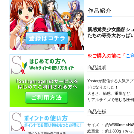
新感覚美少女艦船シ
たちの等身大おっぱ
※ご購入の前に「
ご
商品説明
Yostarが配信する人
ドになりました！
大きさ、触感、重量など、
リアルサイズで感じる圧倒
商品仕様
サイズ ： 約W380mm×H
総重量 ： 約1,800g（おっ