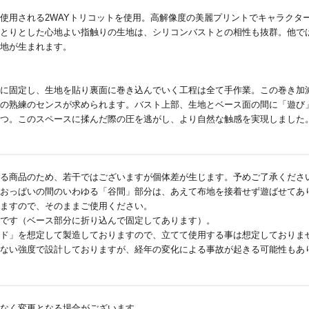
使用される2WAYトリコットを使用。高解像度の美麗プリントでキャラクタ
とりとした心地よい指触りの生地は、シリコンバストとの相性も抜群。他で
地が生まれます。
に固定し、生地を貼り裏面に巻き込んでいく工程は全て手作業。この巻き加
の熟練のセンスが求められます。バスト上部、生地とベース面の間に「遊び
一つ。このスペースに揉んだ際の圧を逃がし、より自然な触感を実現しました
る商品のため、若干ではございますが個体差が生じます。予めご了承くださ
おっぱいの間のいわゆる「谷間」部分は、あえて布地を接着せず遊ばせてあ
ますので、そのままご使用ください。
です（ベース部分に折り込んで固定してあります）。
ド」を想定して製造しておりますので、立てて使用する事は想定しておりま
ない強度で設計しておりますが、経年の変化による事故が起きる可能性もあ
なく変更となる場合がございます。