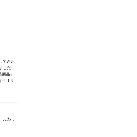
してきた
ました！
造商品」
イクオリ
用。ふわっ