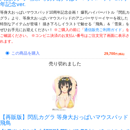
年記念ver.
等身大おっぱいマウスパッド10周年記念企画！ 爆乳ハイパーバトル『閃乱カ
グラ』より、等身大おっぱいマウスパッドのアニバーサリーイヤーを祝した
特別なアイテムが登場！ 描き下ろしイラストで魅せる「飛鳥」＆「雪泉」を
ぜひお手元にお迎えください！
※ご購入の前に「
通信販売ご利用ガイド
」を
ご確認ください。 ※コンビニ決済のお支払い番号はご注文完了画面に表示さ
れます。
この商品を購入
29,700
円 (税込)
売り切れました
【再販版】閃乱カグラ 等身大おっぱいマウスパッド
飛鳥