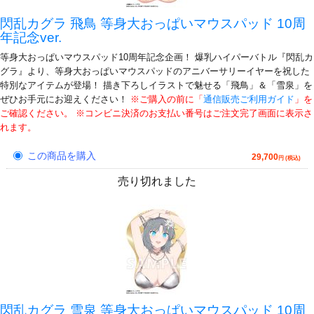
閃乱カグラ 飛鳥 等身大おっぱいマウスパッド 10周
年記念ver.
等身大おっぱいマウスパッド10周年記念企画！ 爆乳ハイパーバトル『閃乱カ
グラ』より、等身大おっぱいマウスパッドのアニバーサリーイヤーを祝した
特別なアイテムが登場！ 描き下ろしイラストで魅せる「飛鳥」＆「雪泉」を
ぜひお手元にお迎えください！
※ご購入の前に「
通信販売ご利用ガイド
」を
ご確認ください。 ※コンビニ決済のお支払い番号はご注文完了画面に表示さ
れます。
この商品を購入
29,700
円 (税込)
売り切れました
閃乱カグラ 雪泉 等身大おっぱいマウスパッド 10周