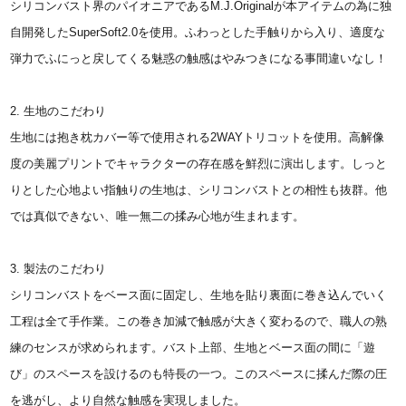
シリコンバスト界のパイオニアであるM.J.Originalが本アイテムの為に独
自開発したSuperSoft2.0を使用。ふわっとした手触りから入り、適度な
弾力でふにっと戻してくる魅惑の触感はやみつきになる事間違いなし！
2. 生地のこだわり
生地には抱き枕カバー等で使用される2WAYトリコットを使用。高解像
度の美麗プリントでキャラクターの存在感を鮮烈に演出します。しっと
りとした心地よい指触りの生地は、シリコンバストとの相性も抜群。他
では真似できない、唯一無二の揉み心地が生まれます。
3. 製法のこだわり
シリコンバストをベース面に固定し、生地を貼り裏面に巻き込んでいく
工程は全て手作業。この巻き加減で触感が大きく変わるので、職人の熟
練のセンスが求められます。バスト上部、生地とベース面の間に「遊
び」のスペースを設けるのも特長の一つ。このスペースに揉んだ際の圧
を逃がし、より自然な触感を実現しました。