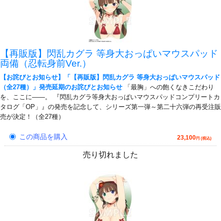
【再販版】閃乱カグラ 等身大おっぱいマウスパッド
両備（忍転身前Ver.）
【お詫びとお知らせ】「【再販版】閃乱カグラ 等身大おっぱいマウスパッド
（全27種）」発売延期のお詫びとお知らせ
「最胸」への飽くなきこだわり
を、ここに――。 『閃乱カグラ等身大おっぱいマウスパッドコンプリートカ
タログ「OP」』の発売を記念して、シリーズ第一弾～第二十六弾の再受注販
売が決定！（全27種）
この商品を購入
23,100
円 (税込)
売り切れました