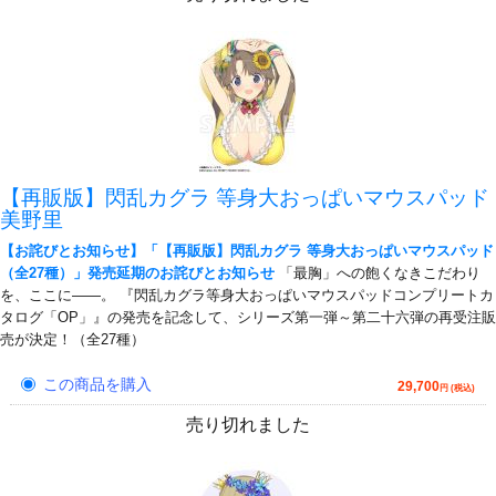
【再販版】閃乱カグラ 等身大おっぱいマウスパッド
美野里
【お詫びとお知らせ】「【再販版】閃乱カグラ 等身大おっぱいマウスパッド
（全27種）」発売延期のお詫びとお知らせ
「最胸」への飽くなきこだわり
を、ここに――。 『閃乱カグラ等身大おっぱいマウスパッドコンプリートカ
タログ「OP」』の発売を記念して、シリーズ第一弾～第二十六弾の再受注販
売が決定！（全27種）
この商品を購入
29,700
円 (税込)
売り切れました