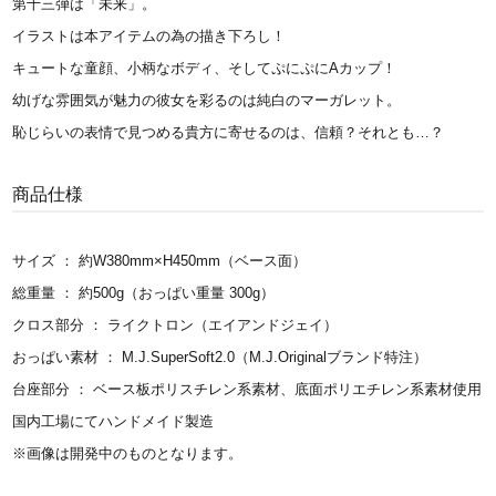
第十三弾は「未来」。
イラストは本アイテムの為の描き下ろし！
キュートな童顔、小柄なボディ、そしてぷにぷにAカップ！
幼げな雰囲気が魅力の彼女を彩るのは純白のマーガレット。
恥じらいの表情で見つめる貴方に寄せるのは、信頼？それとも…？
商品仕様
サイズ ： 約W380mm×H450mm（ベース面）
総重量 ： 約500g（おっぱい重量 300g）
クロス部分 ： ライクトロン（エイアンドジェイ）
おっぱい素材 ： M.J.SuperSoft2.0（M.J.Originalブランド特注）
台座部分 ： ベース板ポリスチレン系素材、底面ポリエチレン系素材使用
国内工場にてハンドメイド製造
※画像は開発中のものとなります。