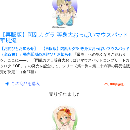
【再販版】閃乱カグラ 等身大おっぱいマウスパッド
華風流
【お詫びとお知らせ】「【再販版】閃乱カグラ 等身大おっぱいマウスパッド
（全27種）」発売延期のお詫びとお知らせ
「最胸」への飽くなきこだわり
を、ここに――。 『閃乱カグラ等身大おっぱいマウスパッドコンプリートカ
タログ「OP」』の発売を記念して、シリーズ第一弾～第二十六弾の再受注販
売が決定！（全27種）
この商品を購入
25,300
円 (税込)
売り切れました