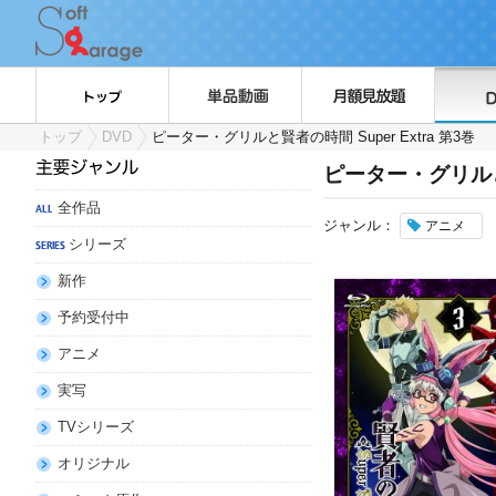
トップ
DVD
ピーター・グリルと賢者の時間 Super Extra 第3巻
ピーター・グリルと賢
全作品
ジャンル：
アニメ
シリーズ
新作
予約受付中
アニメ
実写
TVシリーズ
オリジナル