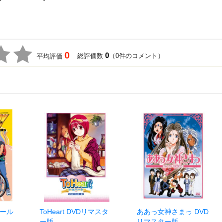
0
0
総評価数
（0件のコメント）
平均評価
ゴール
ToHeart DVDリマスタ
ああっ女神さまっ DVD
ー版
リマスター版