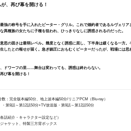
ムが、再び幕を開ける！
最強の称号を手に入れたピーター・グリル。これで婚約者であるルヴェリア
な異種族の女たちに子種を狙われ、ひっきりなしに誘惑されるのだった。
意思の固さは最弱レベル。幾度となく誘惑に屈し、下半身は緩くなる一方。
生したとの報せが届く。急ぎ鎮圧におもむくピーターだったが、戦場には思
、ドワーフの里……舞台は変わっても、誘惑は終わらない。
再び幕を開ける！
録分数：完全版本編50分、地上波本編50分/リニアPCM（Blu-ray）
・第9話～第12話50分+TV放送版・第9話～第12話50分
各話紹介・キャラクター設定など）
ジャケット、特製三方背ボックス