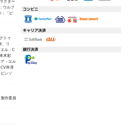
ャラクター
：ウルフ
作：「ピ
ンクトゥ
奈、リ
エル：C
本木彩
リア・エル
CV井澤
ロビンソ
」製作委員