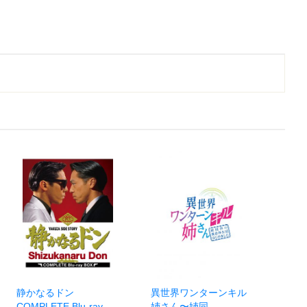
静かなるドン
異世界ワンターンキル
COMPLETE Blu-ray
姉さん〜姉同…