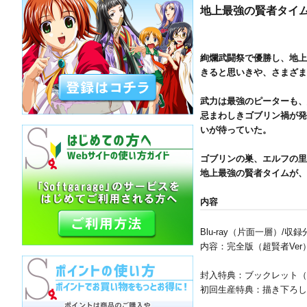
地上最強の賢者タイ
絢爛武闘祭で優勝し、地上
きると思いきや、さまざま
武力は最強のピーターも、
忌まわしきゴブリン禍が発
いが待っていた。
ゴブリンの巣、エルフの里
地上最強の賢者タイムが、
内容
Blu-ray（片面一層）/収
内容：完全版（超賢者Ver）
封入特典：ブックレット（
初回生産特典：描き下ろし