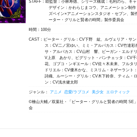
STAFF：助監督：小林寿徳、シリーズ構成：毛利のら、キ
デザイン：かわらじまコウ、アニメーション制作
ズベイン×アニメーションスタジオ・セブン、製
ーター・グリルと賢者の時間」製作委員会
時間：100分
CAST：ピーター・グリル：CV下野 紘、ルヴェリア・サ
ス：CV二ノ宮ゆい、ミミ・アルパカス：CV竹達彩
サ・アルパカス：CV山村 響、ビーガン・エルドリ
V上原 あかり、ピグリット・パンチェッタ：CV千
花、ゴブコ・ンギエール：CV佐々木未来、フルタ
ドリエル：CV優木かな、ミスリム・ネザーラント：
詩織、ルーシー・グリル：CV木下鈴奈、ティム・
ン：CV浅水健太郎
ジャンル：
アニメ
恋愛/ラブコメ
美少女
エロティック
©檜山大輔／双葉社・「ピーター・グリルと賢者の時間 SE
会