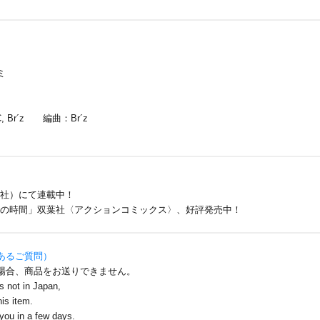
」
ミ
Br´z 編曲：Br´z
社）にて連載中！
の時間」双葉社〈アクションコミックス〉、好評発売中！
あるご質問）
場合、商品をお送りできません。
is not in Japan,
is item.
ou in a few days.