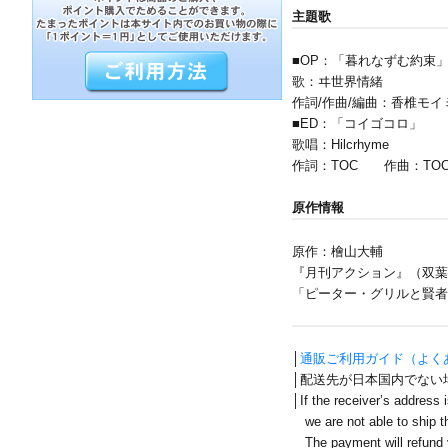
主題歌
■OP：「暮れなずむ約束
歌：ヰ世界情緒
作詞/作曲/編曲：香椎モイ
■ED：「コイゴコロ」
歌唱：Hilcrhyme
作詞：TOC 作曲：TOC, 
原作情報
原作：檜山大輔
『月刊アクション』（双葉
「ピーター・グリルと賢者
│
通販ご利用ガイド（よく
│配送先が日本国内でない
│If the receiver’s address 
we are not able to ship th
The payment will refund y