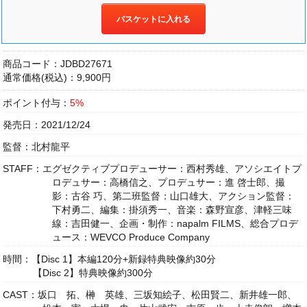
バスケットに入れる
商品コード：JDBD27671
通常価格(税込)：9,900円
ポイント付与：
5%
発売日：2021/12/24
監督：北村龍平
STAFF：エグゼクティブプロデューサー：西村秀雄、アソシエイトプ
ロデュサー：高橋信之、プロデュサー：進 啓士郎、撮
影：古谷 巧、第二班監督：山口雄大、アクション監督：
下村勇二、編集：掛須秀一、音楽：森野宣彦、津軽三味
線：吉田健一、企画・制作：napalm FILMS、総合プロデ
ュース：WEVCO Produce Company
時間：【Disc 1】本編120分+新録特典映像約30分
【Disc 2】特典映像約300分
CAST：坂口 拓、榊 英雄、三坂知絵子、松田賢二、新井雄一郎、