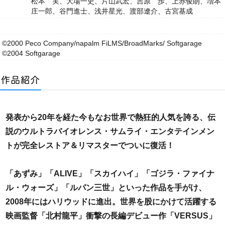
松本 実、大場一史、片山武宏、吉原 歩、上赤俊朗、増本
庄一郎、谷門進士、浅井星光、渡部遼介、古宮基成
©2000 Peco Company/napalm FiLMS/BroadMarks/ Softgarage
©2004 Softgarage
発表から20年を経た今もなお世界で熱狂的人気を誇る、伝
説のウルトラバイオレンス・サムライ・エンタテインメン
トが完全レストア＆リマスターでついに復活！
「あずみ」「ALIVE」「スカイハイ」「ゴジラ・ファイナ
ル・ウォーズ」「ルパン三世」といった作品を手がけ、
2008年にはハリウッドに進出。世界を股にかけて活躍する
映画監督「北村龍平」衝撃の長編デビュー作「VERSUS」