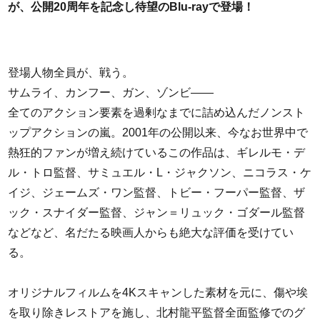
が、公開20周年を記念し待望のBlu-rayで登場！
登場人物全員が、戦う。
サムライ、カンフー、ガン、ゾンビ――
全てのアクション要素を過剰なまでに詰め込んだノンスト
ップアクションの嵐。2001年の公開以来、今なお世界中で
熱狂的ファンが増え続けているこの作品は、ギレルモ・デ
ル・トロ監督、サミュエル・L・ジャクソン、ニコラス・ケ
イジ、ジェームズ・ワン監督、トビー・フーパー監督、ザ
ック・スナイダー監督、ジャン＝リュック・ゴダール監督
などなど、名だたる映画人からも絶大な評価を受けてい
る。
オリジナルフィルムを4Kスキャンした素材を元に、傷や埃
を取り除きレストアを施し、北村龍平監督全面監修でのグ