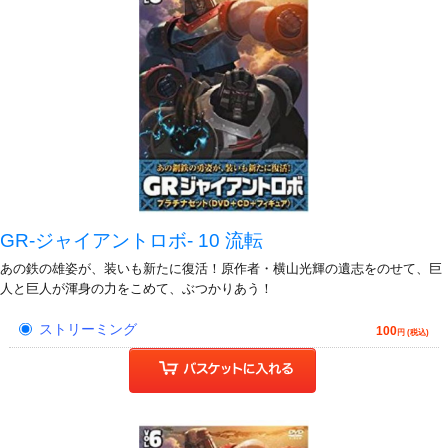
GR-ジャイアントロボ- 10 流転
あの鉄の雄姿が、装いも新たに復活！原作者・横山光輝の遺志をのせて、巨
人と巨人が渾身の力をこめて、ぶつかりあう！
ストリーミング
100
円 (税込)