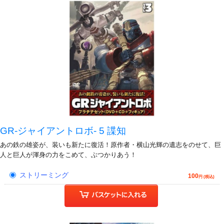
GR-ジャイアントロボ- 5 諜知
あの鉄の雄姿が、装いも新たに復活！原作者・横山光輝の遺志をのせて、巨
人と巨人が渾身の力をこめて、ぶつかりあう！
ストリーミング
100
円 (税込)