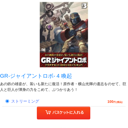
GR-ジャイアントロボ- 4 喚起
あの鉄の雄姿が、装いも新たに復活！原作者・横山光輝の遺志をのせて、巨
人と巨人が渾身の力をこめて、ぶつかりあう！
ストリーミング
100
円 (税込)