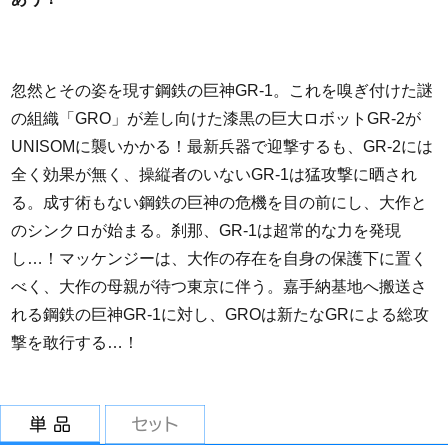
忽然とその姿を現す鋼鉄の巨神GR-1。これを嗅ぎ付けた謎
の組織「GRO」が差し向けた漆黒の巨大ロボットGR-2が
UNISOMに襲いかかる！最新兵器で迎撃するも、GR-2には
全く効果が無く、操縦者のいないGR-1は猛攻撃に晒され
る。成す術もない鋼鉄の巨神の危機を目の前にし、大作と
のシンクロが始まる。刹那、GR-1は超常的な力を発現
し…！マッケンジーは、大作の存在を自身の保護下に置く
べく、大作の母親が待つ東京に伴う。嘉手納基地へ搬送さ
れる鋼鉄の巨神GR-1に対し、GROは新たなGRによる総攻
撃を敢行する…！