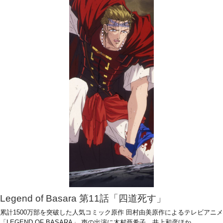
Legend of Basara 第11話「四道死す」
累計1500万部を突破した人気コミック原作 田村由美原作によるテレビアニメ
「LEGEND OF BASARA」 声の出演に木村亜希子、井上和彦ほか。