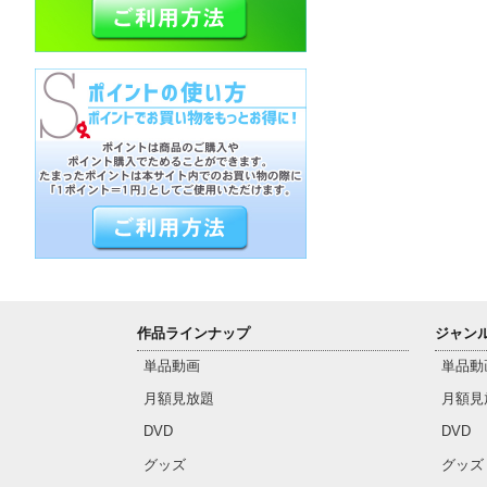
作品ラインナップ
ジャン
単品動画
単品動
月額見放題
月額見
DVD
DVD
グッズ
グッズ