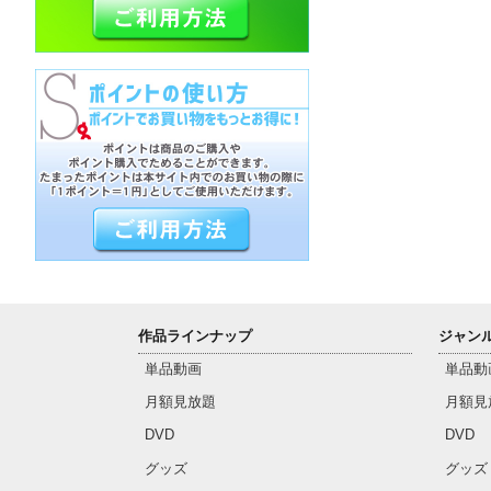
作品ラインナップ
ジャン
単品動画
単品動
月額見放題
月額見
DVD
DVD
グッズ
グッズ