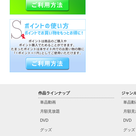
作品ラインナップ
ジャン
単品動画
単品動
月額見放題
月額見
DVD
DVD
グッズ
グッズ