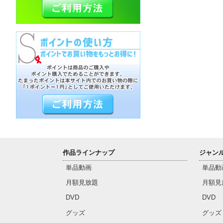
作品ラインナップ
ジャン
単品動画
単品動
月額見放題
月額見
DVD
DVD
グッズ
グッズ