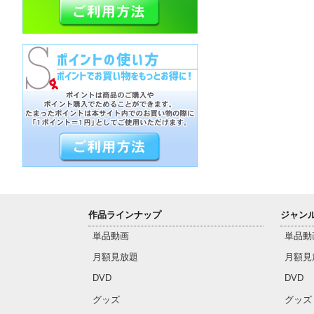
作品ラインナップ
ジャン
単品動画
単品動
月額見放題
月額見
DVD
DVD
グッズ
グッズ