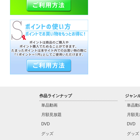
作品ラインナップ
ジャン
単品動画
単品動
月額見放題
月額見
DVD
DVD
グッズ
グッズ