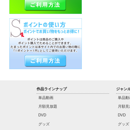
作品ラインナップ
ジャン
単品動画
単品動
月額見放題
月額見
DVD
DVD
グッズ
グッズ