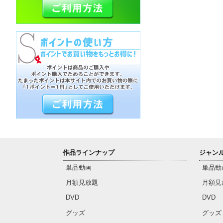
作品ラインナップ
ジャン
単品動画
単品動
月額見放題
月額見
DVD
DVD
グッズ
グッズ