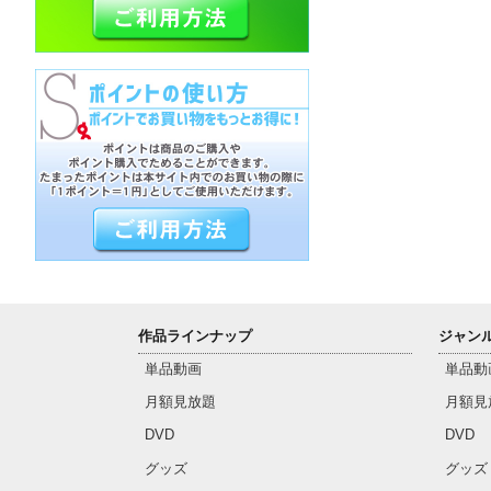
作品ラインナップ
ジャン
単品動画
単品動
月額見放題
月額見
DVD
DVD
グッズ
グッズ